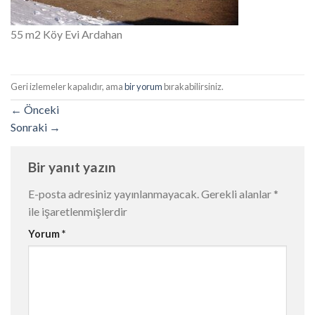
55 m2 Köy Evi Ardahan
Geri izlemeler kapalıdır, ama
bir yorum
bırakabilirsiniz.
←
Önceki
Sonraki
→
Bir yanıt yazın
E-posta adresiniz yayınlanmayacak.
Gerekli alanlar
*
ile işaretlenmişlerdir
Yorum
*