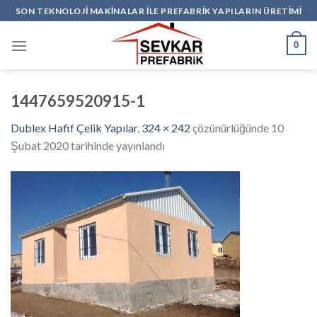
Skip
SON TEKNOLOJİ MAKİNALAR İLE PREFABRİK YAPILARIN ÜRETİMİ
to
content
0
1447659520915-1
Dublex Hafif Çelik Yapılar
,
324 × 242
çözünürlüğünde
10
Şubat 2020
tarihinde yayınlandı