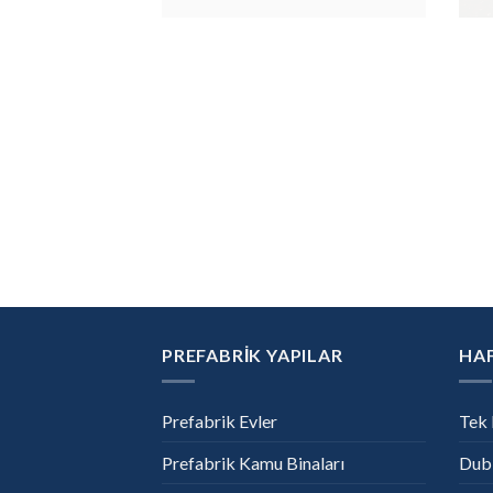
PREFABRİK YAPILAR
HAF
Prefabrik Evler
Tek 
Prefabrik Kamu Binaları
Dubl