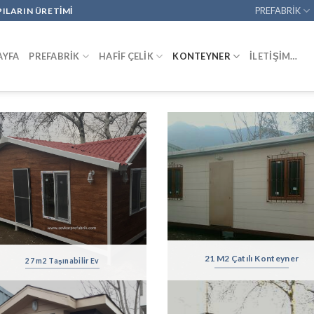
PREFABRİK
PILARIN ÜRETİMİ
AYFA
PREFABRİK
HAFİF ÇELİK
KONTEYNER
İLETİŞİM…
21 M2 Çatılı Konteyner
27 m2 Taşınabilir Ev